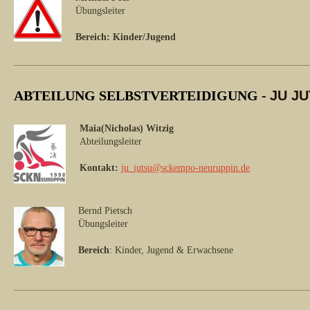
Übungsleiter
Bereich: Kinder/Jugend
ABTEILUNG SELBSTVERTEIDIGUNG -
JU J
Maia(Nicholas) Witzig
Abteilungsleiter
Kontakt:
j
u_jutsu@sckempo-neuruppin.de
Bernd Pietsch
Übungsleiter
Bereich
: Kinder, Jugend & Erwachsene