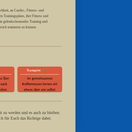
chkeit, an Cardio-, Fitness- und
ten Trainingsplans, ihre Fitness und
ein gelenkschonendes Training und
eich trainieren zu können.
Teamgeist
ss Ihre
Im gemeinsamen
 nach
Kräftemessen lernen wir
toben
etwas über uns selbst
fit zu werden und es auch zu bleiben.
uch für Euch das Richtige dabei.