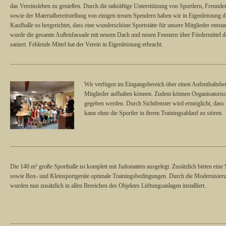
das Vereinsleben zu genießen. Durch die tatkräftige Unterstützung von Sportlern, Freunde
sowie der Materialbereitstellung von einigen treuen Spendern haben wir in Eigenleistung d
Kaufhalle so hergerichtet, dass eine wunderschöne Sportstätte für unsere Mitglieder entsta
wurde die gesamte Außenfassade mit neuem Dach und neuen Fenstern über Fördermittel 
saniert. Fehlende Mittel hat der Verein in Eigenleistung erbracht.
Wir verfügen im Eingangsbereich über einen Aufenthaltsbe
Mitglieder aufhalten können. Zudem können Organisatorisc
gegeben werden. Durch Sichtfenster wird ermöglicht, dass
kann ohne die Sportler in ihrem Trainingsablauf zu stören.
Die 140 m² große Sporthalle ist komplett mit Judomatten ausgelegt. Zusätzlich bieten ein
sowie Box- und Kleinsportgeräte optimale Trainingsbedingungen. Durch die Modernisier
wurden nun zusätzlich in allen Bereichen des Objektes Lüftungsanlagen installiert.